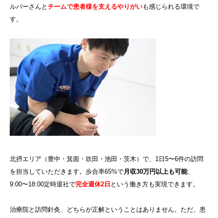
ルパーさんと
チームで患者様を支えるやりがい
も感じられる環境で
す。
北摂エリア（豊中・箕面・吹田・池田・茨木）で、1日5〜6件の訪問
を担当していただきます。歩合率65%で
月収30万円以上も可能
、
9:00〜18:00定時退社で
完全週休2日
という働き方も実現できます。
治療院と訪問針灸、どちらが正解ということはありません。ただ、患