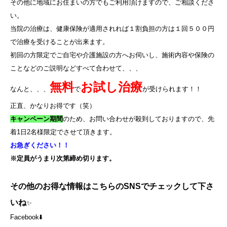
その他に地域にお住まいの方でもご利用頂けますので、ご相談くださ
い。
当院の治療は、健康保険が適用されれば１割負担の方は１回５００円
で治療を受けることが出来ます。
初回の方限定でご自宅や介護施設の方へお伺いし、施術内容や保険の
ことなどのご説明などすべて合わせて、、、
無料
お試し治療
なんと、、、
で
が受けられます！！
正直、かなりお得です（笑）
キャンペーン期間
のため、お問い合わせが殺到しておりますので、先
着
1
日
2
名様限定でさせて頂きます。
お急ぎください！！
※定員がうまり次第締め切ります。
その他のお得な情報はこちらのSNSでチェックして下さ
いね
✨
Facebook⬇️