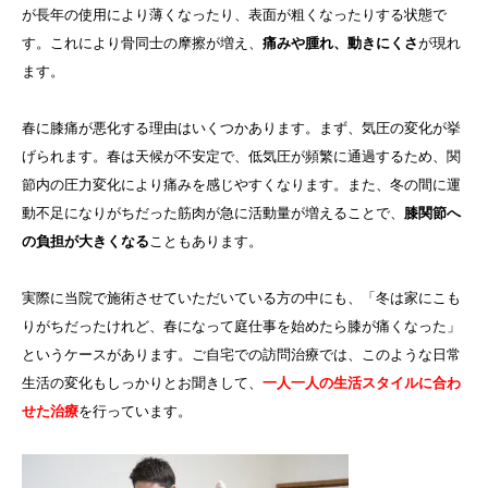
が長年の使用により薄くなったり、表面が粗くなったりする状態で
す。これにより骨同士の摩擦が増え、
痛みや腫れ、動きにくさ
が現れ
ます。
春に膝痛が悪化する理由はいくつかあります。まず、気圧の変化が挙
げられます。春は天候が不安定で、低気圧が頻繁に通過するため、関
節内の圧力変化により痛みを感じやすくなります。また、冬の間に運
動不足になりがちだった筋肉が急に活動量が増えることで、
膝関節へ
の負担が大きくなる
こともあります。
実際に当院で施術させていただいている方の中にも、「冬は家にこも
りがちだったけれど、春になって庭仕事を始めたら膝が痛くなった」
というケースがあります。ご自宅での訪問治療では、このような日常
生活の変化もしっかりとお聞きして、
一人一人の生活スタイルに合わ
せた治療
を行っています。