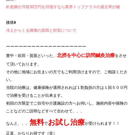
針灸師が月収30万円を目指すなら業界トップクラスの還元率が鍵
膝痛⬇️
冷えからくる膝痛の原因と対策について
ーーーーーーーーーーーーーーーーーーー
北摂を中心に訪問鍼灸治療
豊中・吹田・箕面といった、
をさせ
て頂いております。
その他に地域にお住まいの方でもご利用頂けますので、ご相談くださ
い。
当院の治療は、健康保険が適用されれば１割負担の方は１回５００円
で治療を受けることが出来ます。
初回の方限定でご自宅や介護施設の方へお伺いし、施術内容や保険の
ことなどのご説明などすべて合わせて、、、
無料
お試し治療
なんと、、、
で
が受けられます！！
正直、かなりお得です（笑）