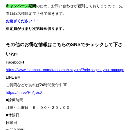
キャンペーン期間
のため、お問い合わせが殺到しておりますので、先
着
1
日
2
名様限定でさせて頂きます。
お急ぎください！！
※定員がうまり次第締め切ります。
その他のお得な情報はこちらのSNSでチェックして下さ
いね
✨
Facebook⬇️
https://www.facebook.com/kanbarashinkyuin/?ref=pages_you_manage
LINE＠⬇️
ご質問などがあれば24時間受付中💁‍♀️
https://lin.ee/Ph4jSsX
■診療時間
月曜～土曜日 ９：００～２０：００
■休診日
日曜日