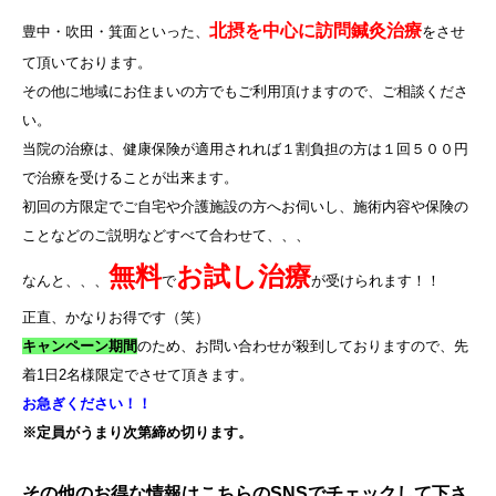
北摂を中心に訪問鍼灸治療
豊中・吹田・箕面といった、
をさせ
て頂いております。
その他に地域にお住まいの方でもご利用頂けますので、ご相談くださ
い。
当院の治療は、健康保険が適用されれば１割負担の方は１回５００円
で治療を受けることが出来ます。
初回の方限定でご自宅や介護施設の方へお伺いし、施術内容や保険の
ことなどのご説明などすべて合わせて、、、
無料
お試し治療
なんと、、、
で
が受けられます！！
正直、かなりお得です（笑）
キャンペーン期間
のため、お問い合わせが殺到しておりますので、先
着
1
日
2
名様限定でさせて頂きます。
お急ぎください！！
※定員がうまり次第締め切ります。
その他のお得な情報はこちらのSNSでチェックして下さ