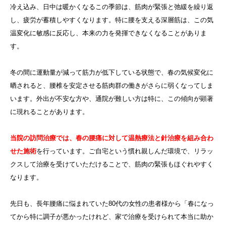
冷え込み、日中は暖かくなるこの季節は、筋肉が緊張と弛緩を繰り返
し、疲労が蓄積しやすくなります。特に腰を支える深層筋は、この気
温変化に敏感に反応し、本来の力を発揮できなくなることがありま
す。
冬の間に運動量が減って筋力が低下している状態で、春の気候変化に
晒されると、腰椎を安定させる筋肉群の働きがさらに弱くなってしま
います。外出が不安な方や、通院が難しい方は特に、この傾向が顕著
に現れることがあります。
当院の訪問治療では、春の腰痛に対して温熱療法と針治療を組み合わ
せた施術
を行っています。ご自宅という慣れ親しんだ環境で、リラッ
クスして治療を受けていただけることで、筋肉の緊張もほぐれやすく
なります。
先日も、長年腰痛に悩まれていた80代の女性の患者様から「春になっ
てから特に調子が悪かったけれど、家で治療を受けられて本当に助か