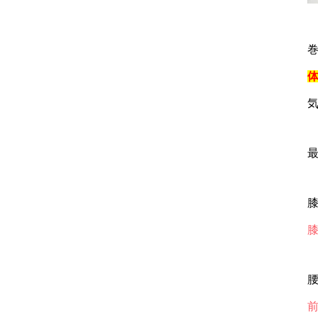
最
膝
腰